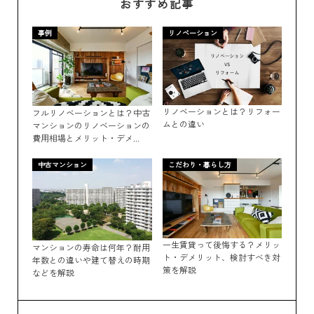
おすすめ記事
事例
リノベーション
リノベーションとは？リフォー
フルリノベーションとは？中古
ムとの違い
マンションのリノベーションの
費用相場とメリット・デメ...
中古マンション
こだわり・暮らし方
一生賃貸って後悔する？メリッ
マンションの寿命は何年？耐用
ト・デメリット、検討すべき対
年数との違いや建て替えの時期
策を解説
などを解説