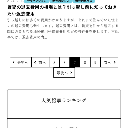
2024.12.06
中古マンション
物件の探し方
物件の売り方
賃貸の退去費用の相場とは？引っ越し前に知っておき
たい退去費用
引っ越しには多くの費用がかかりますが、それまで住んでいた住ま
いの退去費用も発生します。退去費用とは、賃貸物件から退去する
際に必要となる清掃費用や修繕費用などの諸経費を指します。本記
事では、退去費用の内...
最初へ
前へ
5
6
7
8
9
次へ
最後へ
人気記事ランキング