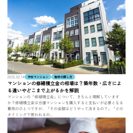
2025.02.14
中古マンション
物件の探し方
マンションの修繕積立金の相場は？築年数・広さによ
る違いやどこまで上がるかを解説
マンションの「修繕積立金」について、きちんと理解しています
か？修繕積立金は分譲マンションを購入すると支払いが必要となる
費用のひとつですが、「その金額はどうやって決まるの？」「どの
タイミングで使われるの...