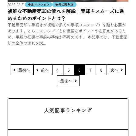
2025.02.21
中古マンション
物件の売り方
複雑な不動産売却の流れを解説！売却をスムーズに進
めるためのポイントとは？
不動産売却は手続きが複雑で多くの手順（ステップ）を踏む必要が
あります。さらにステップごとに重要なポイントや注意点があるた
め、手順の把握や事前の準備が不可欠です。 本記事では、不動産売
却の全体の流れを説...
最初へ
前へ
4
5
6
7
8
次へ
最後へ
人気記事ランキング