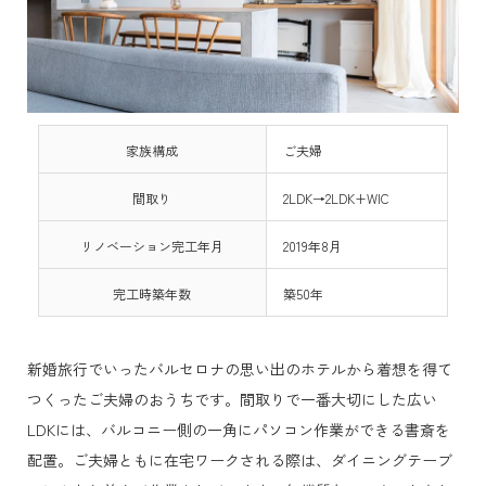
家族構成
ご夫婦
間取り
2LDK→2LDK+WIC
リノベーション完工年月
2019年8月
完工時築年数
築50年
新婚旅行でいったバルセロナの思い出のホテルから着想を得て
つくったご夫婦のおうちです。間取りで一番大切にした広い
LDKには、バルコニー側の一角にパソコン作業ができる書斎を
配置。ご夫婦ともに在宅ワークされる際は、ダイニングテーブ