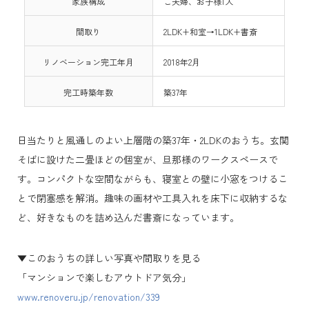
家族構成
ご夫婦、お子様1人
間取り
2LDK+和室→1LDK+書斎
リノベーション完工年月
2018年2月
完工時築年数
築37年
日当たりと風通しのよい上層階の築37年・2LDKのおうち。玄関
そばに設けた二畳ほどの個室が、旦那様のワークスペースで
す。コンパクトな空間ながらも、寝室との壁に小窓をつけるこ
とで閉塞感を解消。趣味の画材や工具入れを床下に収納するな
ど、好きなものを詰め込んだ書斎になっています。
▼このおうちの詳しい写真や間取りを見る
「マンションで楽しむアウトドア気分」
www.renoveru.jp/renovation/339