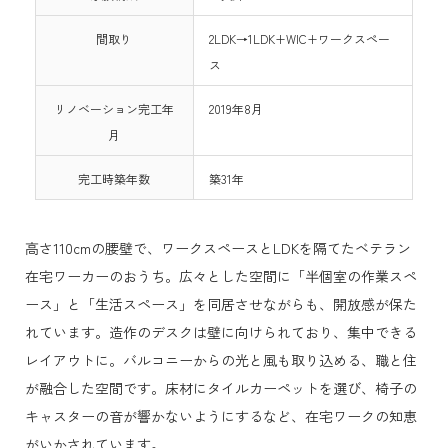
間取り
2LDK→1LDK+WIC+ワークスペー
ス
リノベーション完工年
2019年8月
月
完工時築年数
築31年
高さ110cmの腰壁で、ワークスペースとLDKを隔てたベテラン
在宅ワーカーのおうち。広々とした空間に「半個室の作業スペ
ース」と「生活スペース」を同居させながらも、開放感が保た
れています。造作のデスクは壁に向けられており、集中できる
レイアウトに。バルコニーからの光と風も取り込める、職と住
が融合した空間です。床材にタイルカーペットを選び、椅子の
キャスターの音が響かないようにするなど、在宅ワークの知恵
がいかされています。