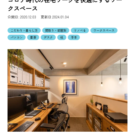
クスペース
公開日:
2020.12.03 更新日:2024.01.04
こだわり・暮らし方
間取り・部屋別
リノベる
ワークスペース
パソコン
書斎
デスク
机
手本