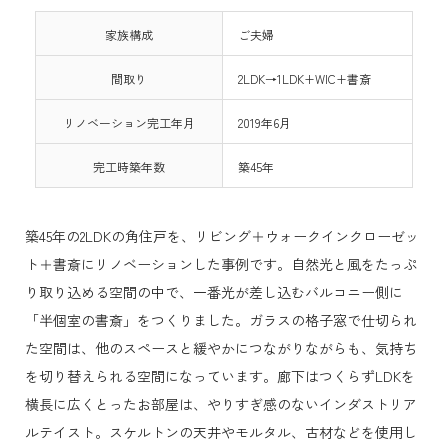
家族構成
ご夫婦
間取り
2LDK→1LDK+WIC+書斎
リノベーション完工年月
2019年6月
完工時築年数
築45年
築45年の2LDKの角住戸を、リビング＋ウォークインクローゼッ
ト＋書斎にリノベーションした事例です。自然光と風をたっぷ
り取り込める空間の中で、一番光が差し込むバルコニー側に
「半個室の書斎」をつくりました。ガラスの格子窓で仕切られ
た空間は、他のスペースと緩やかにつながりながらも、気持ち
を切り替えられる空間になっています。廊下はつくらずLDKを
横長に広くとったお部屋は、やりすぎ感のないインダストリア
ルテイスト。スケルトンの天井やモルタル、古材などを使用し