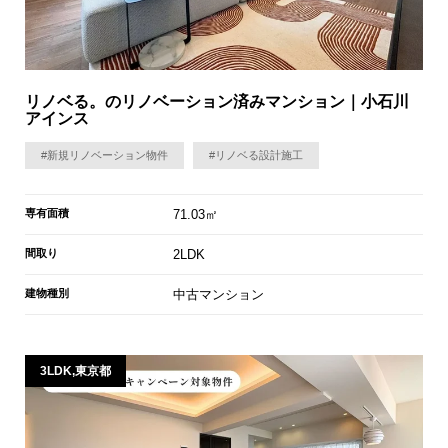
リノベる。のリノベーション済みマンション｜小石川
アインス
#新規リノベーション物件
#リノベる設計施工
専有面積
71.03㎡
間取り
2LDK
建物種別
中古マンション
3LDK,東京都