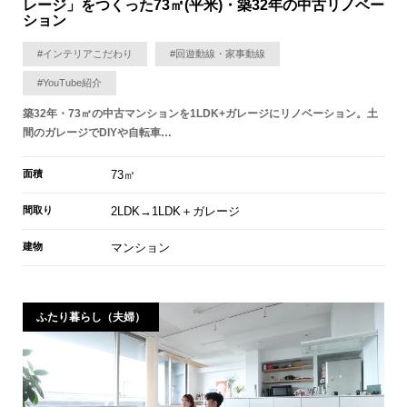
レージ」をつくった73㎡(平米)・築32年の中古リノベー
ション
#インテリアこだわり
#回遊動線・家事動線
#YouTube紹介
築32年・73㎡の中古マンションを1LDK+ガレージにリノベーション。土
間のガレージでDIYや自転車…
面積
73㎡
間取り
2LDK→1LDK＋ガレージ
建物
マンション
ふたり暮らし（夫婦）