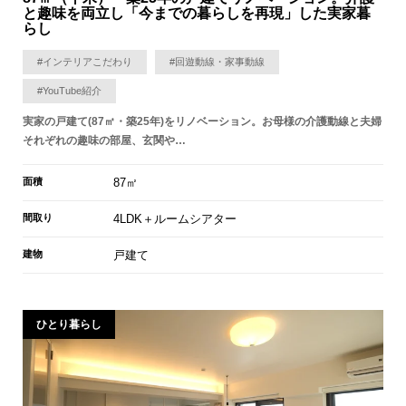
と趣味を両立し「今までの暮らしを再現」した実家暮
らし
#インテリアこだわり
#回遊動線・家事動線
#YouTube紹介
実家の戸建て(87㎡・築25年)をリノベーション。お母様の介護動線と夫婦
それぞれの趣味の部屋、玄関や…
面積
87㎡
間取り
4LDK＋ルームシアター
建物
戸建て
ひとり暮らし