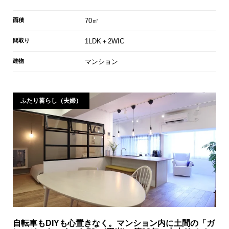
面積
70㎡
間取り
1LDK＋2WIC
建物
マンション
ふたり暮らし（夫婦）
自転車もDIYも心置きなく。マンション内に土間の「ガ