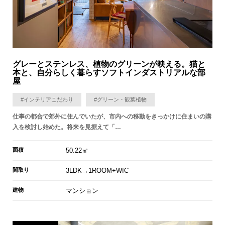
グレーとステンレス、植物のグリーンが映える。猫と
本と、自分らしく暮らすソフトインダストリアルな部
屋
#インテリアこだわり
#グリーン・観葉植物
仕事の都合で郊外に住んでいたが、市内への移動をきっかけに住まいの購
入を検討し始めた。将来を見据えて「…
面積
50.22㎡
間取り
3LDK→1ROOM+WIC
建物
マンション