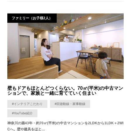
ファミリー（お子様2人）
壁もドアもほとんどつくらない。70㎡(平米)の中古マン
ションで、家族と一緒に育てていく住まい
#インテリアこだわり
#回遊動線・家事動線
#YouTube紹介
神奈川の築43年・約70㎡(平米)の中古マンションを2LDKから1LDK＋2WI
Cへ。壁や建具をほと…