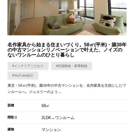
名作家具から始まる住まいづくり。58㎡(平米)・築38年
の中古マンションリノベーションで叶えた、ノイズの
ないワンルームのひとり暮らし
#インテリアこだわり
#回遊動線・家事動線
#YouTube紹介
東京・58㎡(平米)、築38年の中古マンションを、名作家具を主役にしたワ
ンルームへ。ジュエリーのよう…
面積
58㎡
間取り
2LDK→ワンルーム
建物
マンション