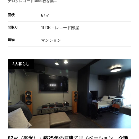
ナログレコード3000枚を楽…
面積
67㎡
間取り
1LDK＋レコード部屋
建物
マンション
3人暮らし
87㎡（平米）・築25年の戸建てリノベーション。介護