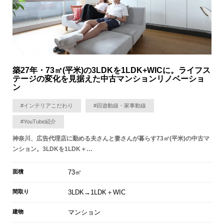
築27年・73㎡(平米)の3LDKを1LDK+WICに。ライフス
テージの変化を見据えた中古マンションリノベーショ
ン
#インテリアこだわり
#回遊動線・家事動線
#YouTube紹介
神奈川、広告代理店に勤める夫さんと妻さんが暮らす73㎡(平米)の中古マ
ンション。3LDKを1LDK＋…
面積
73㎡
間取り
3LDK→1LDK＋WIC
建物
マンション