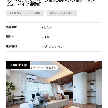
リノベる。のリノベーション済みマンション｜サン
ビューハイツ四番町
#新規リノベーション物件
#リノベる設計施工
専有面積
71.75㎡
間取り
2LDK
建物種別
中古マンション
2LDK,東京都