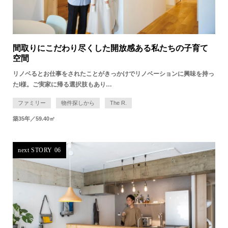
間取りにこだわり尽くした​開放感ある私たちの子育て
空間
リノベるとお仕事をされたことがきっかけでリノベーションに興味を持っ
たI様。​ご実家に帰る選択肢もあり…
ファミリー
物件探しから
The R.
築35年／59.40㎡
next STORY 06