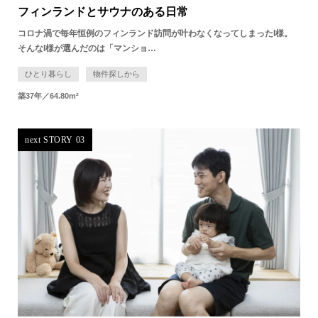
フィンランドとサウナのある日常
コロナ渦で毎年恒例のフィンランド訪問が叶わなくなってしまったI様。
そんなI様が選んだのは「マンショ…
ひとり暮らし
物件探しから
築37年
／
64.80m²
next STORY 03