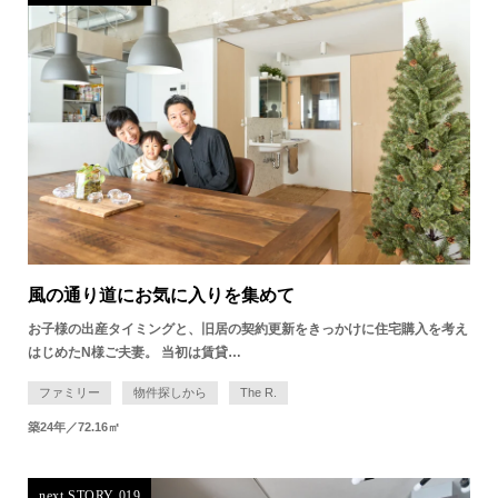
風の通り道にお気に入りを集めて
お子様の出産タイミングと、旧居の契約更新をきっかけに住宅購入を考え
はじめたN様ご夫妻。 当初は賃貸…
ファミリー
物件探しから
The R.
築24年／72.16㎡
next STORY 019