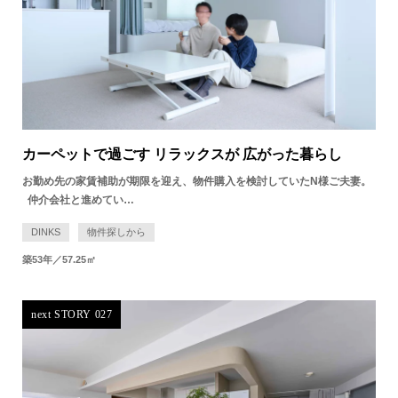
カーペットで過ごす リラックスが 広がった暮らし
お勤め先の家賃補助が期限を迎え、物件購入を検討していたN様ご夫妻。
仲介会社と進めてい…
DINKS
物件探しから
築53年／57.25㎡
next STORY 027