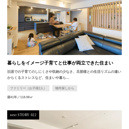
暮らしをイメージ子育てと仕事が両立できた住まい
旧居での子育てのしにくさや収納の少なさ、旦那様との生活リズムの違い
からくるストレスなど、住まいや暮ら…
ファミリー（お子様2人）
物件探しから
築41年／118.98㎡
next STORY 022