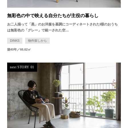
無彩色の中で映える自分たちが主役の暮らし
お二人揃って「黒」のお洋服を基調にコーディネートされたI様のおうち
は無彩色の「グレー」で統一された空…
DINKS
物件探しから
築40年
／66.62㎡
next STORY 01