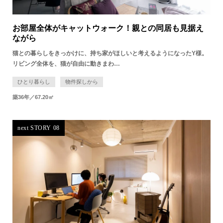
お部屋全体がキャットウォーク！親との同居も見据え
ながら
猫との暮らしをきっかけに、持ち家がほしいと考えるようになったY様。
リビング全体を、猫が自由に動きまわ…
ひとり暮らし
物件探しから
築36年／67.20㎡
next STORY 08