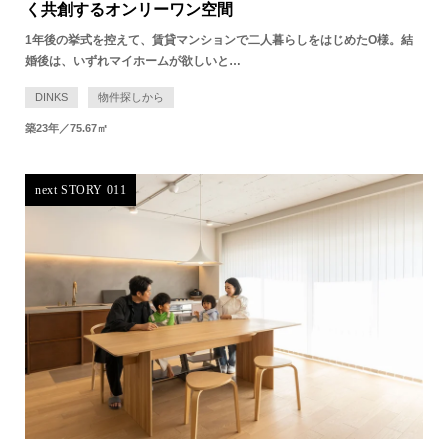
く共創するオンリーワン空間
1年後の挙式を控えて、賃貸マンションで二人暮らしをはじめたO様。結
婚後は、いずれマイホームが欲しいと…
DINKS
物件探しから
築23年／75.67㎡
next STORY 011