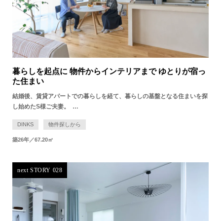
暮らしを起点に 物件からインテリアまで ゆとりが宿っ
た住まい
結婚後、賃貸アパートでの暮らしを経て、暮らしの基盤となる住まいを探
し始めたS様ご夫妻。 …
DINKS
物件探しから
築26年／67.20㎡
next STORY 028