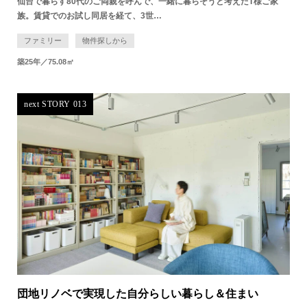
仙台で暮らす80代のご両親を呼んで、一緒に暮らそうと考えたT様ご家
族。賃貸でのお試し同居を経て、3世…
ファミリー
物件探しから
築25年／75.08㎡
next STORY 013
団地リノベで実現した自分らしい暮らし＆住まい