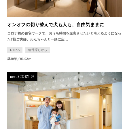
オンオフの切り替えで​犬も人も、自由気ままに
コロナ禍の在宅ワークで、おうち時間を充実させたいと考えるようになっ
たT様ご夫婦。わんちゃんと一緒に広…
DINKS
物件探しから
築39年／91.02㎡
next STORY 07