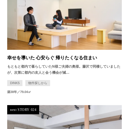
幸せを導いた 心安らぐ 帰りたくなる住まい
もともと都内で暮らしていたN様ご夫婦の奥様。藤沢で同棲していました
が、次第に都内の友人と会う機会が減…
DINKS
物件探しから
築38年／79.04㎡
next STORY 024