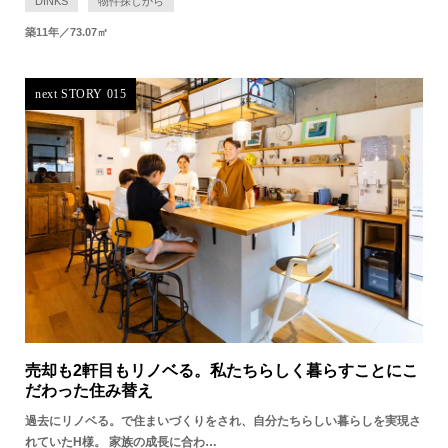
DINKS
物件探しから
築11年／73.07㎡
next STORY 015
売却も2軒目もリノベる。私たちらしく暮らすことにこ
だわった住み替え
過去にリノベる。で住まいづくりをされ、自分たちらしい暮らしを実現さ
れていたH様。 家族の成長に合わ…