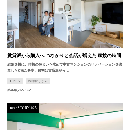
賃貸派から購入へ つながりと会話が増えた 家族の時間
結婚を機に、理想の住まいを求めて中古マンションのリノベーションを決
意したK様ご夫妻。最初は賃貸派だっ…
DINKS
物件探しから
築46年／65.52㎡
next STORY 025