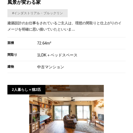
風景が変わる家
#インダストリアル・ブルックリン
建築設計のお仕事をされているご主人は、理想の間取りと仕上がりのイ
メージを明確に思い描いていたといいま…
面積
72.64m²
間取り
1LDK＋ベッドスペース
建物
中古マンション
2人暮らし＋猫2匹