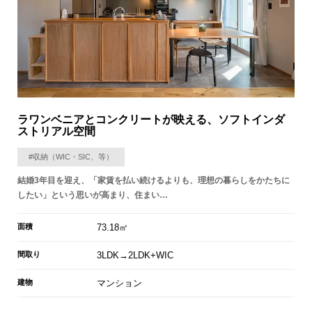
ラワンベニアとコンクリートが映える、ソフトインダ
ストリアル空間
#収納（WIC・SIC、等）
結婚3年目を迎え、「家賃を払い続けるよりも、理想の暮らしをかたちに
したい」という思いが高まり、住まい…
面積
73.18㎡
間取り
3LDK→2LDK+WIC
建物
マンション