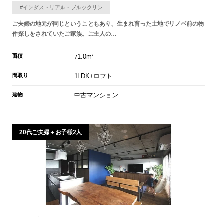
#インダストリアル・ブルックリン
ご夫婦の地元が同じということもあり、生まれ育った土地でリノベ前の物
件探しをされていたご家族。ご主人の…
面積
71.0m²
間取り
1LDK+ロフト
建物
中古マンション
20代ご夫婦＋お子様2人