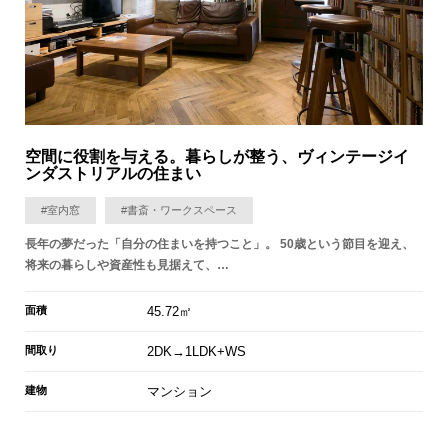
空間に役割を与える。暮らしが整う、ヴィンテージイ
ンダストリアルの住まい
#室内窓
#書斎・ワークスペース
長年の夢だった「自分の住まいを持つこと」。 50歳という節目を迎え、
将来の暮らしや資産性も見据えて、…
面積
45.72㎡
間取り
2DK→1LDK+WS
建物
マンション