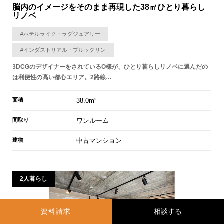
脳内のイメージをそのまま再現した38㎡ひとり暮らし
リノベ
#ホテルライク・ラグジュアリー
#インダストリアル・ブルックリン
3DCGのデザイナーをされているO様が、ひとり暮らしリノベに選んだの
は利便性の高い都心エリア。2路線…
面積
38.0m²
間取り
ワンルーム
建物
中古マンション
2人暮らし
資料請求