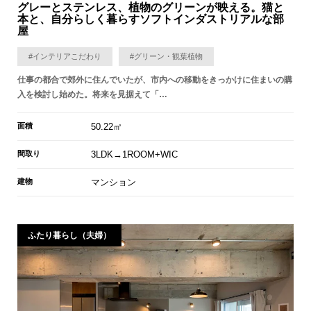
グレーとステンレス、植物のグリーンが映える。猫と
本と、自分らしく暮らすソフトインダストリアルな部
屋
#インテリアこだわり
#グリーン・観葉植物
仕事の都合で郊外に住んでいたが、市内への移動をきっかけに住まいの購
入を検討し始めた。将来を見据えて「…
面積
50.22㎡
間取り
3LDK→1ROOM+WIC
建物
マンション
ふたり暮らし（夫婦）