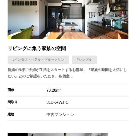
リビングに集う家族の空間
#インダストリアル・ブルックリン
#シンプル
新婚のN様ご夫婦が生活をスタートするお部屋。『家族の時間を大切にし
たい』とのご希望をいただき、各個室…
面積
73.28m²
間取り
3LDK+W.I.C
建物
中古マンション