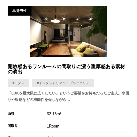
単身男性
開放感あるワンルームの間取りに漂う重厚感ある素材
の演出
#モダン
#インダストリアル・ブルックリン
「LDKを最大限に広くしたい」というご要望をお持ちだったご主人。水回
りや収納などの機能性を保ちながら…
面積
62.15m²
間取り
1Room