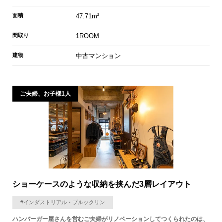
面積
47.71m²
間取り
1ROOM
建物
中古マンション
ご夫婦、お子様1人
ショーケースのような収納を挟んだ3層レイアウト
#インダストリアル・ブルックリン
ハンバーガー屋さんを営むご夫婦がリノベーションしてつくられたのは、