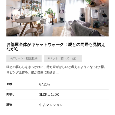
お部屋全体がキャットウォーク！親との同居も見据え
ながら
#グリーン・観葉植物
#ペット（猫・犬、他）
猫との暮らしをきっかけに、持ち家がほしいと考えるようになったY様。
リビング全体を、猫が自由に動きま…
面積
67.20㎡
間取り
3LDK→1LDK
建物
中古マンション