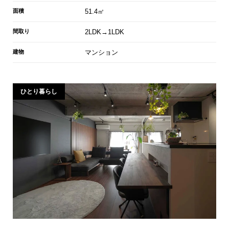
面積
51.4㎡
間取り
2LDK→1LDK
建物
マンション
ひとり暮らし