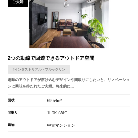
ご夫婦
2つの動線で回遊できるアウトドア空間
#インダストリアル・ブルックリン
趣味のアウトドアが溶け込むデザインや間取りにしたいと、リノベーショ
ンに興味を持たれたご夫婦。将来的に…
面積
69.54m²
間取り
1LDK+WIC
建物
中古マンション