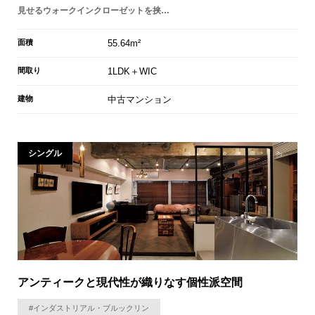
見せるウォークインクローゼットを挟…
面積
55.64m²
間取り
1LDK＋WIC
建物
中古マンション
シングル
アンティークと現代性が織りなす個性派空間
#インダストリアル・ブルックリン