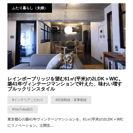
ふたり暮らし（夫婦）
レインボーブリッジを望む61㎡(平米)の2LDK＋WIC。
築41年ヴィンテージマンションで叶えた、味わい増す
ブルックリンスタイル
#インテリアこだわり
#回遊動線・家事動線
#YouTube紹介
東京都心の築41年ヴィンテージマンションを、61㎡(平米)の2LDK＋WIC
にリノベーション。土間玄…