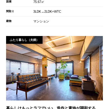
面積
75.67㎡
間取り
3LDK→2LDK+WTC
建物
マンション
ふたり暮らし（夫婦）
暮らしはもっとラフでいい。造作と素地が調和する、