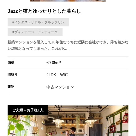
Jazzと猫とゆったりとした暮らし
#インダストリアル・ブルックリン
#ヴィンテージ・アンティーク
新築マンションを購入して20年住むうちに近隣に会社ができ、落ち着かな
い環境となってしまった。これがK…
面積
69.05m²
間取り
2LDK＋WIC
建物
中古マンション
ご夫婦＋お子様1人