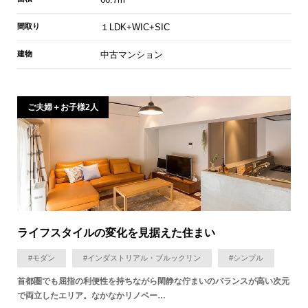
間取り
１LDK+WIC+SIC
建物
中古マンション
ご夫婦＋お子様2人
ライフスタイルの変化を見据えた住まい
#モダン
#インダストリアル・ブルックリン
#シンプル
首都圏でも屈指の利便性を持ちながら閑静な佇まいのバランスが高い次元
で両立したエリア。なかなかリノベー…