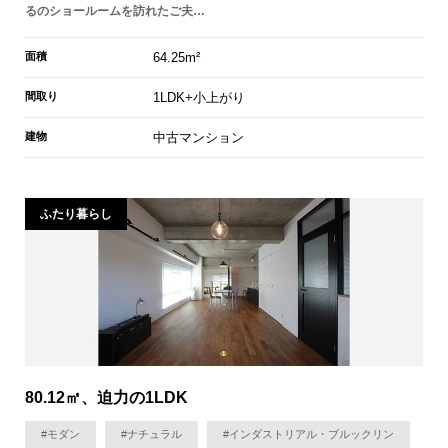
るのショールームを訪れたご夫…
面積
64.25m²
間取り
1LDK+小上がり
建物
中古マンション
ふたり暮らし
80.12㎡、迫力の1LDK
#モダン
#ナチュラル
#インダストリアル・ブルックリン