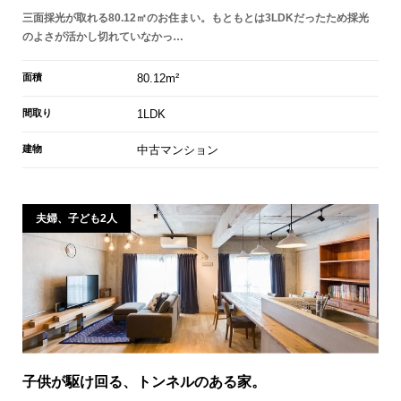
三面採光が取れる80.12㎡のお住まい。もともとは3LDKだったため採光
のよさが活かし切れていなかっ…
面積
80.12m²
間取り
1LDK
建物
中古マンション
夫婦、子ども2人
子供が駆け回る、トンネルのある家。