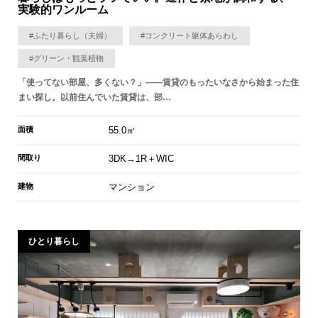
実験的ワンルーム
#ふたり暮らし（夫婦）
#コンクリート躯体あらわし
#グリーン・観葉植物
「使ってない部屋、多くない？」——賃貸のもったいなさから始まった住
まい探し。以前住んでいた賃貸は、部…
面積
55.0㎡
間取り
3DK→1R＋WIC
建物
マンション
ひとり暮らし