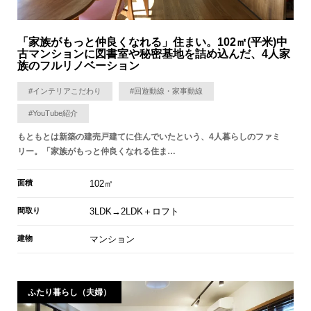
「家族がもっと仲良くなれる」住まい。102㎡(平米)中
古マンションに図書室や秘密基地を詰め込んだ、4人家
族のフルリノベーション
#インテリアこだわり
#回遊動線・家事動線
#YouTube紹介
もともとは新築の建売戸建てに住んでいたという、4人暮らしのファミ
リー。「家族がもっと仲良くなれる住ま…
面積
102㎡
間取り
3LDK→2LDK＋ロフト
建物
マンション
ふたり暮らし（夫婦）