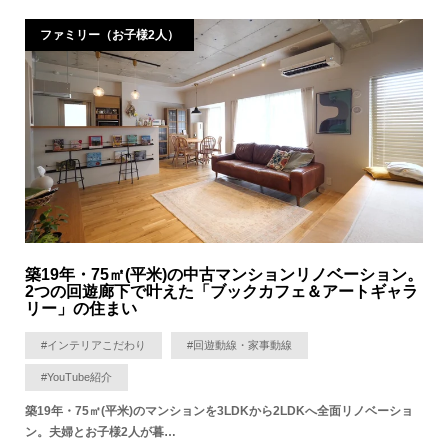
ファミリー（お子様2人）
築19年・75㎡(平米)の中古マンションリノベーション。
2つの回遊廊下で叶えた「ブックカフェ＆アートギャラ
リー」の住まい
#インテリアこだわり
#回遊動線・家事動線
#YouTube紹介
築19年・75㎡(平米)のマンションを3LDKから2LDKへ全面リノベーショ
ン。夫婦とお子様2人が暮…