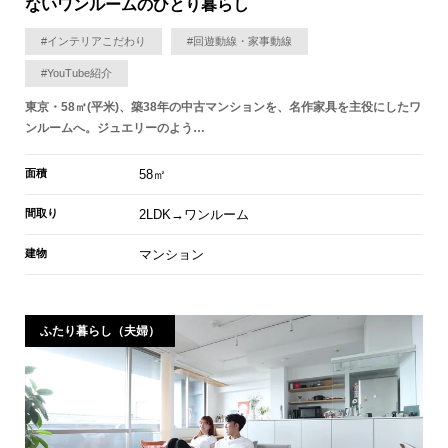
ないワンルームのひとり暮らし
#インテリアこだわり
#回遊動線・家事動線
#YouTube紹介
東京・58㎡(平米)、築38年の中古マンションを、名作家具を主役にしたワ
ンルームへ。ジュエリーのよう…
面積
58㎡
間取り
2LDK→ワンルーム
建物
マンション
ふたり暮らし（夫婦）