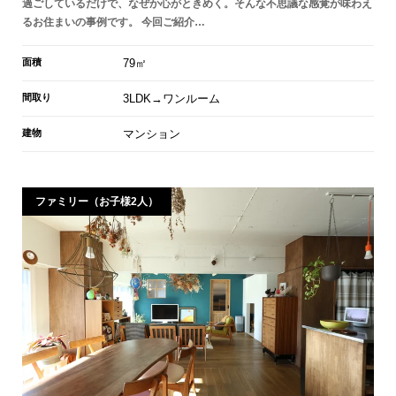
過ごしているだけで、なぜか心がときめく。そんな不思議な感覚が味わえ
るお住まいの事例です。 今回ご紹介…
面積
79㎡
間取り
3LDK→ワンルーム
建物
マンション
ファミリー（お子様2人）