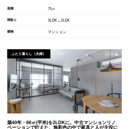
面積
75㎡
間取り
3LDK→2LDK
建物
マンション
ふたり暮らし（夫婦）
築40年・66㎡(平米)を2LDKに。中古マンションリノ
ベーションで叶えた、無彩色の中で家具と人が主役に