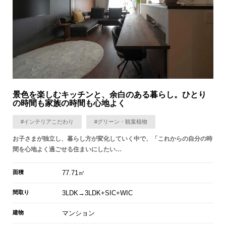
景色を楽しむキッチンと、余白のある暮らし。ひとり
の時間も家族の時間も心地よく
#インテリアこだわり
#グリーン・観葉植物
お子さまが独立し、暮らし方が変化していく中で、「これからの自分の時
間を心地よく過ごせる住まいにしたい…
面積
77.71㎡
間取り
3LDK→3LDK+SIC+WIC
建物
マンション