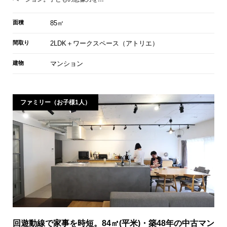
面積
85㎡
間取り
2LDK＋ワークスペース（アトリエ）
建物
マンション
ファミリー（お子様1人）
回遊動線で家事を時短。84㎡(平米)・築48年の中古マン