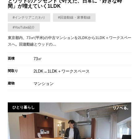
とウッドのアクセントで叶えた、日常に「好きな時
間」が増えていく1LDK
#インテリアこだわり
#回遊動線・家事動線
#YouTube紹介
東京都内、73㎡(平米)の中古マンションを2LDKから1LDK＋ワークスペー
スへ。回遊動線とウッドの…
面積
73㎡
間取り
2LDK→1LDK＋ワークスペース
建物
マンション
ひとり暮らし