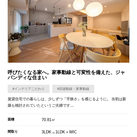
呼びたくなる家へ。家事動線と可変性を備えた、ジャ
パンディな住まい
#インテリアこだわり
#回遊動線・家事動線
賃貸住宅での暮らしは、少しずつ「手狭さ」を感じるように。 当初は新
築も検討されていたというご夫婦です…
面積
70.81㎡
間取り
3LDK→1LDK＋WIC