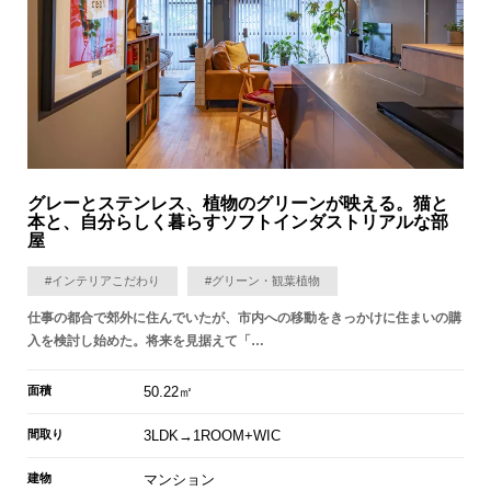
グレーとステンレス、植物のグリーンが映える。猫と
本と、自分らしく暮らすソフトインダストリアルな部
屋
#インテリアこだわり
#グリーン・観葉植物
仕事の都合で郊外に住んでいたが、市内への移動をきっかけに住まいの購
入を検討し始めた。将来を見据えて「…
面積
50.22㎡
間取り
3LDK→1ROOM+WIC
建物
マンション