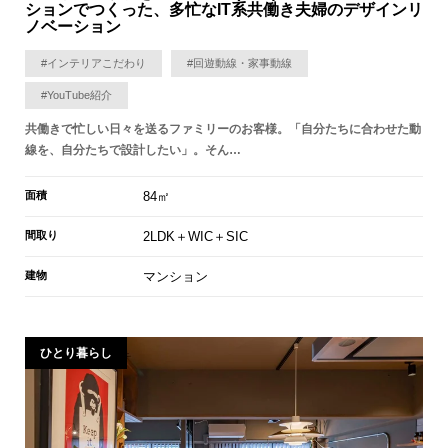
ションでつくった、多忙なIT系共働き夫婦のデザインリ
ノベーション
#インテリアこだわり
#回遊動線・家事動線
#YouTube紹介
共働きで忙しい日々を送るファミリーのお客様。「自分たちに合わせた動
線を、自分たちで設計したい」。そん…
面積
84㎡
間取り
2LDK＋WIC＋SIC
建物
マンション
ひとり暮らし