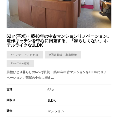
62㎡(平米)・築48年の中古マンションリノベーション。
造作キッチンを中心に回遊する、「家らしくない」ホ
テルライクな1LDK
#インテリアこだわり
#回遊動線・家事動線
#YouTube紹介
男性ひとり暮らしの62㎡(平米)・築48年中古マンションを1LDKにリノ
ベーション。部屋の中心に据え…
面積
62㎡
間取り
1LDK
建物
マンション