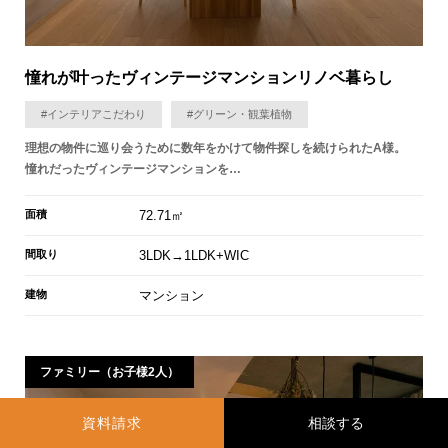
憧れが叶ったヴィンテージマンションリノベ暮らし
#インテリアこだわり
#グリーン・観葉植物
理想の物件に巡り会うために数年をかけて物件探しを続けられたA様。
憧れだったヴィンテージマンションを…
面積
72.71㎡
間取り
3LDK→1LDK+WIC
建物
マンション
ファミリー（お子様2人）
資料請求