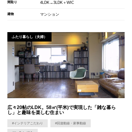
間取り
4LDK→3LDK＋WIC
建物
マンション
ふたり暮らし（夫婦）
広々20帖のLDK。58㎡(平米)で実現した「雑な暮ら
し」と趣味を楽しむ住まい
#インテリアこだわり
#回遊動線・家事動線