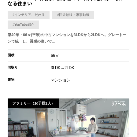
なる住まい
#インテリアこだわり
#回遊動線・家事動線
#YouTube紹介
築40年・66㎡(平米)の中古マンションを3LDKから2LDKへ。グレートー
ンで統一し、質感の違いで…
面積
66㎡
間取り
3LDK→2LDK
建物
マンション
ファミリー（お子様1人）