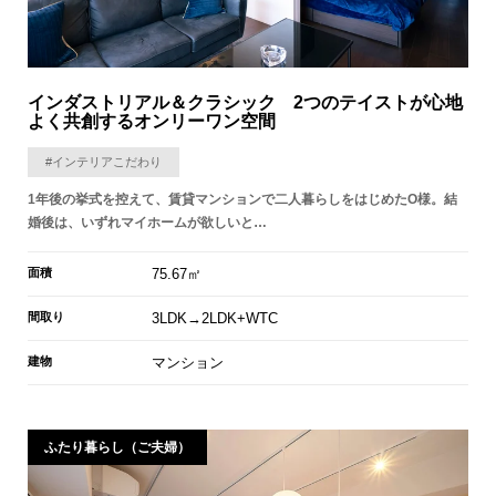
インダストリアル＆クラシック 2つのテイストが心地
よく共創するオンリーワン空間
#インテリアこだわり
1年後の挙式を控えて、賃貸マンションで二人暮らしをはじめたO様。結
婚後は、いずれマイホームが欲しいと…
面積
75.67㎡
間取り
3LDK→2LDK+WTC
建物
マンション
ふたり暮らし（ご夫婦）