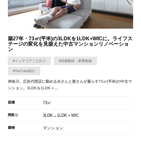
築27年・73㎡(平米)の3LDKを1LDK+WICに。ライフス
テージの変化を見据えた中古マンションリノベーショ
ン
#インテリアこだわり
#回遊動線・家事動線
#YouTube紹介
神奈川、広告代理店に勤める夫さんと妻さんが暮らす73㎡(平米)の中古マ
ンション。3LDKを1LDK＋…
面積
73㎡
間取り
3LDK→1LDK＋WIC
建物
マンション