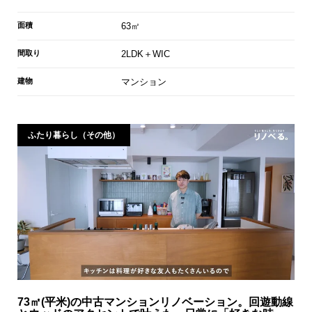
面積
63㎡
間取り
2LDK＋WIC
建物
マンション
ふたり暮らし（その他）
73㎡(平米)の中古マンションリノベーション。回遊動線