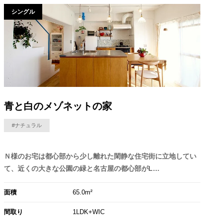
シングル
青と白のメゾネットの家
#ナチュラル
Ｎ様のお宅は都心部から少し離れた閑静な住宅街に立地してい
て、近くの大きな公園の緑と名古屋の都心部がL…
面積
65.0m²
間取り
1LDK+WIC