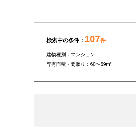
107
検索中の条件：
件
建物種別：
マンション
専有面積・間取り：
60〜69m²