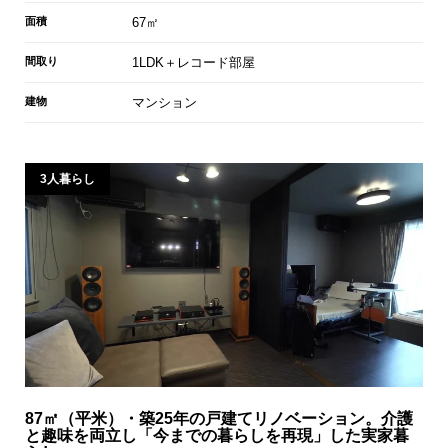
面積
67㎡
間取り
1LDK＋レコード部屋
建物
マンション
3人暮らし
87㎡（平米）・築25年の戸建てリノベーション。介護
と趣味を両立し「今までの暮らしを再現」した実家暮