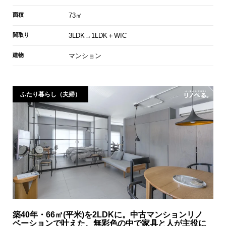
面積
73㎡
間取り
3LDK→1LDK＋WIC
建物
マンション
ふたり暮らし（夫婦）
築40年・66㎡(平米)を2LDKに。中古マンションリノ
ベーションで叶えた、無彩色の中で家具と人が主役に