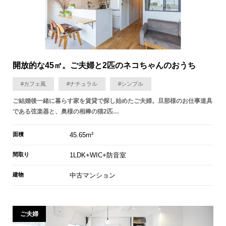
開放的な45㎡。ご夫婦と2匹のネコちゃんのおうち
#カフェ風
#ナチュラル
#シンプル
ご結婚後一緒に暮らす家を賃貸で探し始めたご夫婦。旦那様のお仕事道具
である弦楽器と、奥様の相棒の猫2匹…
面積
45.65m²
間取り
1LDK+WIC+防音室
建物
中古マンション
ご夫婦