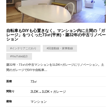
自転車もDIYも心置きなく。マンション内に土間の「ガ
レージ」をつくった73㎡(平米)・築32年の中古リノベー
ション
#インテリアこだわり
#回遊動線・家事動線
#YouTube紹介
築32年・73㎡の中古マンションを1LDK+ガレージにリノベーション。土
間のガレージでDIYや自転車…
面積
73㎡
間取り
2LDK→1LDK＋ガレージ
建物
マンション