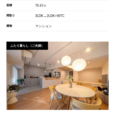
面積
75.67㎡
間取り
3LDK→2LDK+WTC
建物
マンション
ふたり暮らし（ご夫婦）