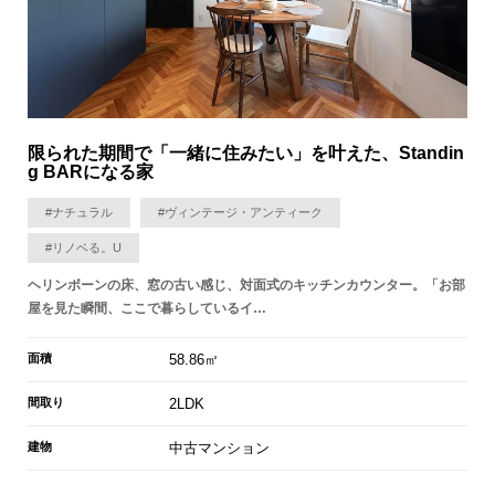
限られた期間で「一緒に住みたい」を叶えた、Standin
g BARになる家
#ナチュラル
#ヴィンテージ・アンティーク
#リノベる。U
ヘリンボーンの床、窓の古い感じ、対面式のキッチンカウンター。「お部
屋を見た瞬間、ここで暮らしているイ…
面積
58.86㎡
間取り
2LDK
建物
中古マンション