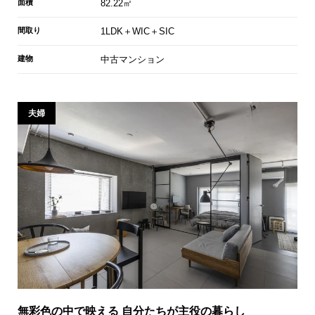
面積
82.22㎡
間取り
1LDK＋WIC＋SIC
建物
中古マンション
夫婦
無彩色の中で映える 自分たちが主役の暮らし