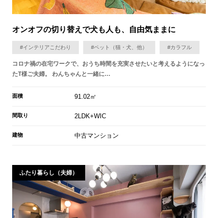
オンオフの切り替えで​犬も人も、自由気ままに
#インテリアこだわり
#ペット（猫・犬、他）
#カラフル
コロナ禍の在宅ワークで、おうち時間を充実させたいと考えるようになっ
たT様ご夫婦。 わんちゃんと一緒に…
面積
91.02㎡
間取り
2LDK+WIC
建物
中古マンション
ふたり暮らし（夫婦）