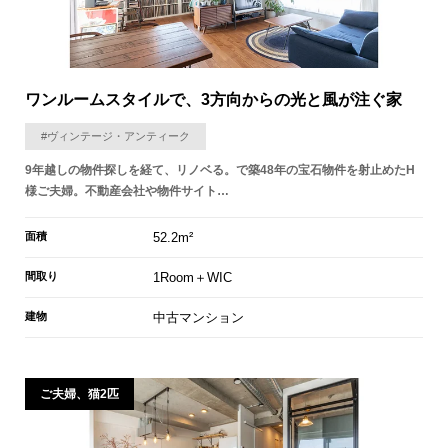
ワンルームスタイルで、3方向からの光と風が注ぐ家
#ヴィンテージ・アンティーク
9年越しの物件探しを経て、リノベる。で築48年の宝石物件を射止めたH
様ご夫婦。不動産会社や物件サイト…
面積
52.2m²
間取り
1Room＋WIC
建物
中古マンション
ご夫婦、猫2匹