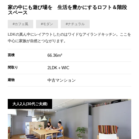
家の中にも遊び場を 生活を豊かにするロフト＆階段
スペース
#カフェ風
#モダン
#ナチュラル
LDKの真ん中にレイアウトしたのはワイドなアイランドキッチン。ここを
中心に家族が自然とつながります。
面積
66.36m²
間取り
2LDK＋WIC
建物
中古マンション
大人2人(30代ご夫婦)