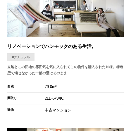
リノベーションでハンモックのある生活。
#ナチュラル
立地とこの団地の雰囲気を気に入られてこの物件を購入されたＮ様。構造
壁で壊せなかった一部の壁はそのまま…
面積
79.0m²
間取り
2LDK+WIC
建物
中古マンション