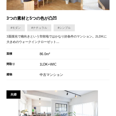
3つの素材と5つの色が凸凹
#モダン
#ナチュラル
#シンプル
3面採光で南向きという市街地ではかなり好条件のマンション。2LDKに
大きめのウォークインクローゼット…
面積
86.0m²
間取り
1LDK+WIC
建物
中古マンション
夫婦