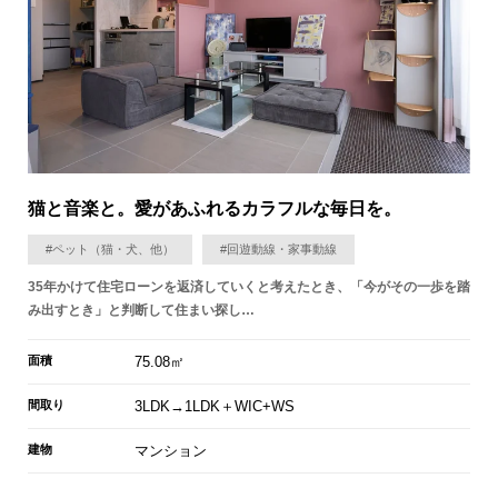
猫と音楽と。愛があふれるカラフルな毎日を。
#ペット（猫・犬、他）
#回遊動線・家事動線
35年かけて住宅ローンを返済していくと考えたとき、「今がその一歩を踏
み出すとき」と判断して住まい探し…
面積
75.08㎡
間取り
3LDK→1LDK＋WIC+WS
建物
マンション