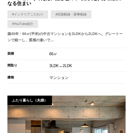
なる住まい
#インテリアこだわり
#回遊動線・家事動線
#YouTube紹介
築40年・66㎡(平米)の中古マンションを3LDKから2LDKへ。グレートー
ンで統一し、質感の違いで…
面積
66㎡
間取り
3LDK→2LDK
建物
マンション
ふたり暮らし（夫婦）