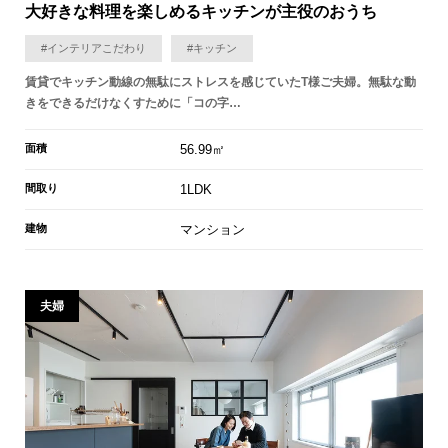
大好きな料理を楽しめるキッチンが主役のおうち
#インテリアこだわり
#キッチン
賃貸でキッチン動線の無駄にストレスを感じていたT様ご夫婦。無駄な動
きをできるだけなくすために「コの字…
面積
56.99㎡
間取り
1LDK
建物
マンション
夫婦