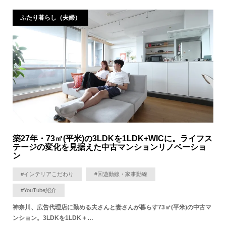
ふたり暮らし（夫婦）
築27年・73㎡(平米)の3LDKを1LDK+WICに。ライフス
テージの変化を見据えた中古マンションリノベーショ
ン
#インテリアこだわり
#回遊動線・家事動線
#YouTube紹介
神奈川、広告代理店に勤める夫さんと妻さんが暮らす73㎡(平米)の中古マ
ンション。3LDKを1LDK＋…