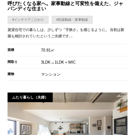
呼びたくなる家へ。家事動線と可変性を備えた、ジャ
パンディな住まい
#インテリアこだわり
#回遊動線・家事動線
賃貸住宅での暮らしは、少しずつ「手狭さ」を感じるように。 当初は新
築も検討されていたというご夫婦です…
面積
70.81㎡
間取り
3LDK→1LDK＋WIC
建物
マンション
ふたり暮らし（夫婦）