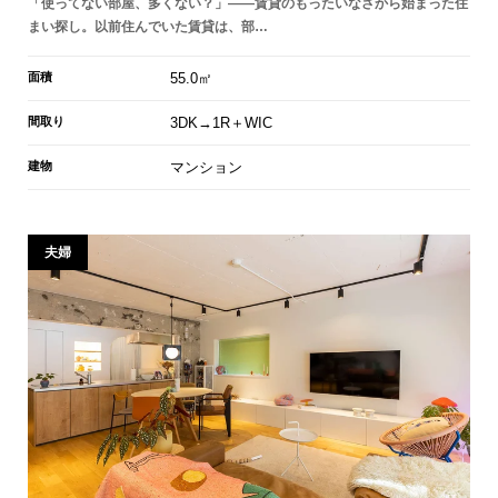
「使ってない部屋、多くない？」——賃貸のもったいなさから始まった住
まい探し。以前住んでいた賃貸は、部…
面積
55.0㎡
間取り
3DK→1R＋WIC
建物
マンション
夫婦