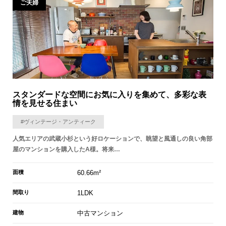
ご夫婦
スタンダードな空間にお気に入りを集めて、多彩な表
情を見せる住まい
#ヴィンテージ・アンティーク
人気エリアの武蔵小杉という好ロケーションで、眺望と風通しの良い角部
屋のマンションを購入したA様。将来…
面積
60.66m²
間取り
1LDK
建物
中古マンション