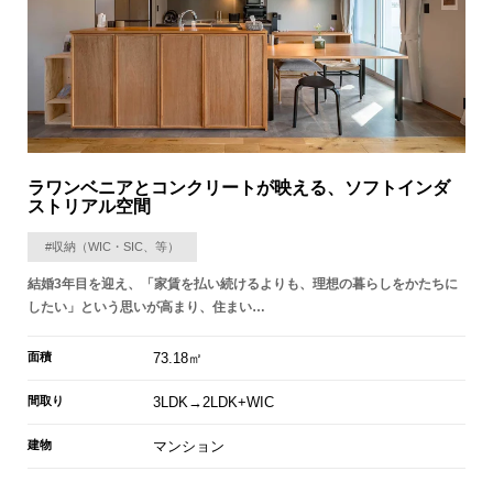
ラワンベニアとコンクリートが映える、ソフトインダ
ストリアル空間
#収納（WIC・SIC、等）
結婚3年目を迎え、「家賃を払い続けるよりも、理想の暮らしをかたちに
したい」という思いが高まり、住まい…
面積
73.18㎡
間取り
3LDK→2LDK+WIC
建物
マンション