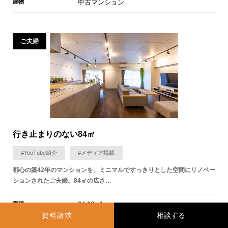
建物
中古マンション
ご夫婦
行き止まりのない84㎡
#YouTube紹介
#メディア掲載
都心の築42年のマンションを、ミニマルですっきりとした空間にリノベー
ションされたご夫婦。84㎡の広さ…
面積
84.16m²
資料請求
間取り
2LDK