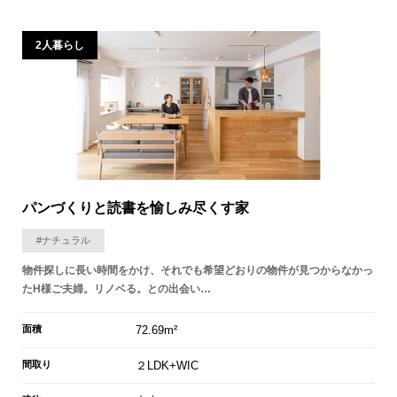
2人暮らし
パンづくりと読書を愉しみ尽くす家
#ナチュラル
物件探しに長い時間をかけ、それでも希望どおりの物件が見つからなかっ
たH様ご夫婦。リノベる。との出会い…
面積
72.69m²
間取り
２LDK+WIC