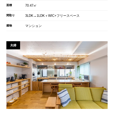
面積
70.47㎡
間取り
3LDK→1LDK＋WIC+フリースペース
建物
マンション
夫婦