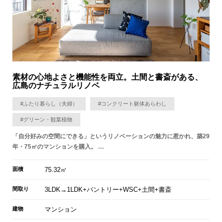
素材の心地よさと機能性を両立。土間と書斎がある、
広島のナチュラルリノベ
#ふたり暮らし（夫婦）
#コンクリート躯体あらわし
#グリーン・観葉植物
「自分好みの空間にできる」というリノベーションの魅力に惹かれ、築29
年・75㎡のマンションを購入。 …
面積
75.32㎡
間取り
3LDK→1LDK+パントリー+WSC+土間+書斎
建物
マンション