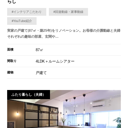
らし
#インテリアこだわり
#回遊動線・家事動線
#YouTube紹介
実家の戸建て(87㎡・築25年)をリノベーション。お母様の介護動線と夫婦
それぞれの趣味の部屋、玄関や…
面積
87㎡
間取り
4LDK＋ルームシアター
建物
戸建て
ふたり暮らし（夫婦）