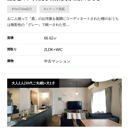
#YouTube紹介
#メディア掲載
お二人揃って「黒」のお洋服を基調にコーディネートされたI様のおうち
は無彩色の「グレー」で統一された空…
面積
66.62㎡
間取り
2LDK+WIC
建物
中古マンション
大人2人(30代ご夫婦)+犬1才